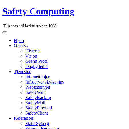
Safety Computing
IT-tjenester til bedrifter siden 1993
Hjem
Om oss
Historie
Visjon
Grønn Profil
Daglig leder
Tjenester
Internettlinjer
Infoserver skyløsning
Webløsninger
SafetyWiFi
SafetyBackup
SafetyMail
SafetyFirewall
SafetyClient
Referanser
Stahl-Syberg
Frogner Regnskap