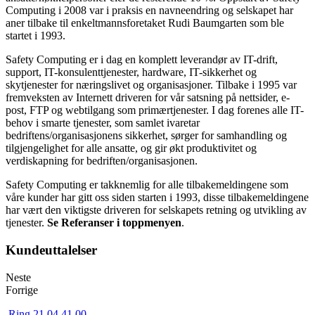
Computing i 2008 var i praksis en navneendring og selskapet har
aner tilbake til enkeltmannsforetaket Rudi Baumgarten som ble
startet i 1993.
Safety Computing er i dag en komplett leverandør av IT-drift,
support, IT-konsulenttjenester, hardware, IT-sikkerhet og
skytjenester for næringslivet og organisasjoner. Tilbake i 1995 var
fremveksten av Internett driveren for vår satsning på nettsider, e-
post, FTP og webtilgang som primærtjenester. I dag forenes alle IT-
behov i smarte tjenester, som samlet ivaretar
bedriftens/organisasjonens sikkerhet, sørger for samhandling og
tilgjengelighet for alle ansatte, og gir økt produktivitet og
verdiskapning for bedriften/organisasjonen.
Safety Computing er takknemlig for alle tilbakemeldingene som
våre kunder har gitt oss siden starten i 1993, disse tilbakemeldingene
har vært den viktigste driveren for selskapets retning og utvikling av
tjenester.
Se Referanser i toppmenyen
.
Kundeuttalelser
Neste
Forrige
Ring 21 04 41 00