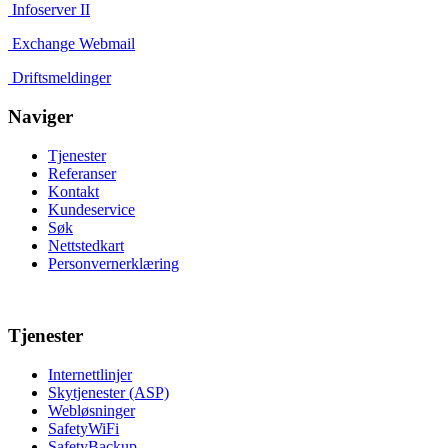
Infoserver II
Exchange Webmail
Driftsmeldinger
Naviger
Tjenester
Referanser
Kontakt
Kundeservice
Søk
Nettstedkart
Personvernerklæring
Tjenester
Internettlinjer
Skytjenester (ASP)
Webløsninger
SafetyWiFi
SafetyBackup