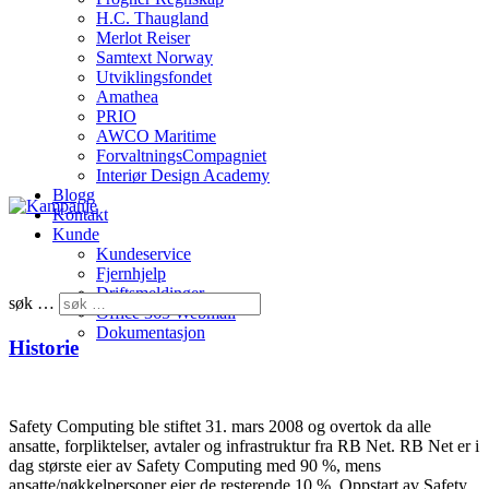
H.C. Thaugland
Merlot Reiser
Samtext Norway
Utviklingsfondet
Amathea
PRIO
AWCO Maritime
ForvaltningsCompagniet
Interiør Design Academy
Blogg
Kontakt
Kunde
Kundeservice
Fjernhjelp
Driftsmeldinger
søk …
Office 365 Webmail
Dokumentasjon
Historie
Safety Computing ble stiftet 31. mars 2008 og overtok da alle
ansatte, forpliktelser, avtaler og infrastruktur fra RB Net. RB Net er i
dag største eier av Safety Computing med 90 %, mens
ansatte/nøkkelpersoner eier de resterende 10 %. Oppstart av Safety