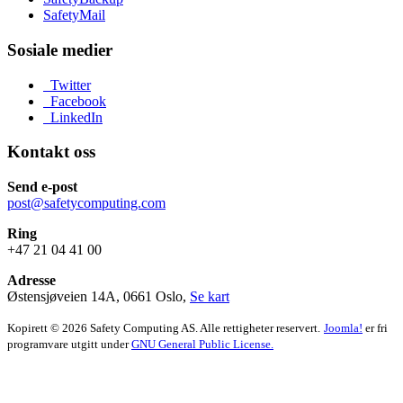
SafetyMail
Sosiale medier
Twitter
Facebook
LinkedIn
Kontakt oss
Send e-post
post@safetycomputing.com
Ring
+47 21 04 41 00
Adresse
Østensjøveien 14A, 0661 Oslo,
Se kart
Kopirett © 2026 Safety Computing AS. Alle rettigheter reservert.
Joomla!
er fri
programvare utgitt under
GNU General Public License.
Vi benytter informasjonskapsler og