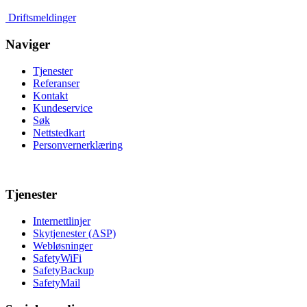
Driftsmeldinger
Naviger
Tjenester
Referanser
Kontakt
Kundeservice
Søk
Nettstedkart
Personvernerklæring
Tjenester
Internettlinjer
Skytjenester (ASP)
Webløsninger
SafetyWiFi
SafetyBackup
SafetyMail