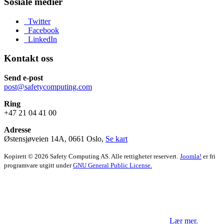
Sosiale medier
Twitter
Facebook
LinkedIn
Kontakt oss
Send e-post
post@safetycomputing.com
Ring
+47 21 04 41 00
Adresse
Østensjøveien 14A, 0661 Oslo,
Se kart
Kopirett © 2026 Safety Computing AS. Alle rettigheter reservert.
Joomla!
er fri
programvare utgitt under
GNU General Public License.
Vi benytter informasjonskapsler og
tredjepartsverktøy på våre sider.
Ved å fortsette å bruke nettsiden aksepterer du dette.
Lær mer.