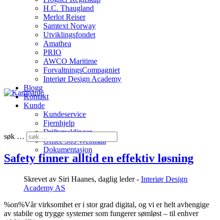
H.C. Thaugland
Merlot Reiser
Samtext Norway
Utviklingsfondet
Amathea
PRIO
AWCO Maritime
ForvaltningsCompagniet
Interiør Design Academy
Blogg
Kontakt
Kunde
Kundeservice
Fjernhjelp
Driftsmeldinger
søk …
Office 365 Webmail
Dokumentasjon
Safety finner alltid en effektiv løsning
Skrevet av
Siri Haanes, daglig leder -
Interiør Design
Academy AS
%on%Vår virksomhet er i stor grad digital, og vi er helt avhengige
av stabile og trygge systemer som fungerer sømløst – til enhver