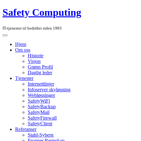
Safety Computing
IT-tjenester til bedrifter siden 1993
Hjem
Om oss
Historie
Visjon
Grønn Profil
Daglig leder
Tjenester
Internettlinjer
Infoserver skyløsning
Webløsninger
SafetyWiFi
SafetyBackup
SafetyMail
SafetyFirewall
SafetyClient
Referanser
Stahl-Syberg
Frogner Regnskap