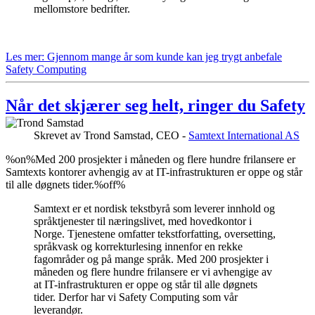
mellomstore bedrifter.
Les mer: Gjennom mange år som kunde kan jeg trygt anbefale
Safety Computing
Når det skjærer seg helt, ringer du Safety
Skrevet av
Trond Samstad, CEO -
Samtext International AS
%on%Med 200 prosjekter i måneden og flere hundre frilansere er
Samtexts kontorer avhengig av at IT-infrastrukturen er oppe og står
til alle døgnets tider.%off%
Samtext er et nordisk tekstbyrå som leverer innhold og
språktjenester til næringslivet, med hovedkontor i
Norge. Tjenestene omfatter tekstforfatting, oversetting,
språkvask og korrekturlesing innenfor en rekke
fagområder og på mange språk. Med 200 prosjekter i
måneden og flere hundre frilansere er vi avhengige av
at IT-infrastrukturen er oppe og står til alle døgnets
tider. Derfor har vi Safety Computing som vår
leverandør.