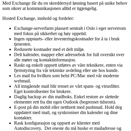
Med Exchange får du en skreddersyd løsning basert på unike behov
som sikrer at kommunikasjonen alltid er tigjengelig.
Hosted Exchange, innhold og fordeler:
Exchange-serverfarm plassert sentralt i Oslo i eget serverrom
med fokus på sikkerhet og høy oppetid.
Ingen oppstarts- eller investeringskostnader for å ta i bruk
tjenesten.
Reduserte kostnader med et delt miljø.
Delt kalender, mapper eller adressebok for full oversikt over
alle møter og kontaktinformasjon.
Raskt og enkelt oppsett utføres av våre teknikere, enten via
fjernstyring fra vår tekniske avdeling eller ute hos kunde.
Les mail fra hvilken som helst PC/Mac med vår moderne
webmail.
All inngående mail blir renset av vårt spam- og virusfilter.
Eget kontrollsenter for brukere.
Daglig backup av din mailboks. Enkel restore av slettede
elementer rett fra din egen Outlook (begrenset tidsrom).
E-post på din mobil eller nettbrett med pushmail. Hold deg
oppdatert med mail, og synkroniser din kalender og dine
kontakter.
Rask konfigurasjon og oppsett av klienter med
Autodiscovery. Det eneste du må huske er mailadresse og