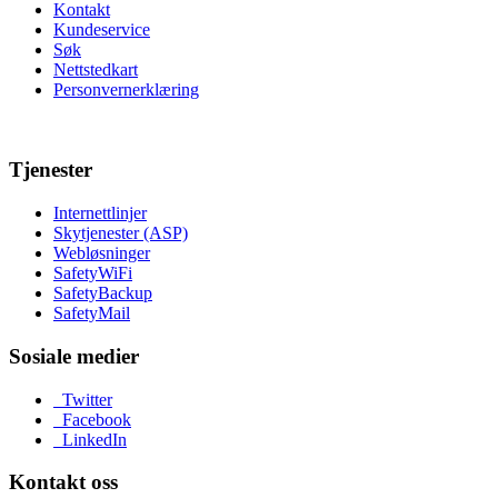
Kontakt
Kundeservice
Søk
Nettstedkart
Personvernerklæring
Tjenester
Internettlinjer
Skytjenester (ASP)
Webløsninger
SafetyWiFi
SafetyBackup
SafetyMail
Sosiale medier
Twitter
Facebook
LinkedIn
Kontakt oss