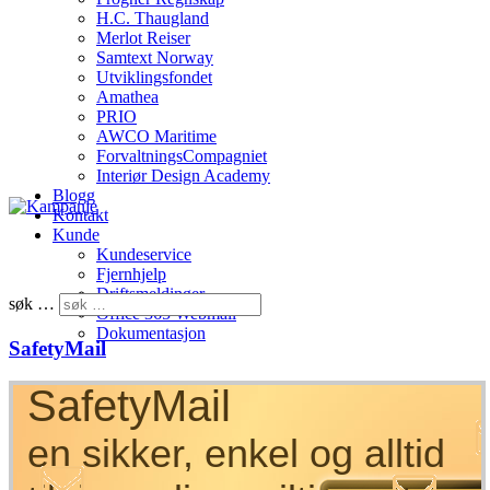
H.C. Thaugland
Merlot Reiser
Samtext Norway
Utviklingsfondet
Amathea
PRIO
AWCO Maritime
ForvaltningsCompagniet
Interiør Design Academy
Blogg
Kontakt
Kunde
Kundeservice
Fjernhjelp
Driftsmeldinger
søk …
Office 365 Webmail
Dokumentasjon
SafetyMail
SafetyMail
en sikker, enkel og alltid