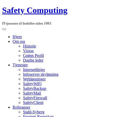
Safety Computing
IT-tjenester til bedrifter siden 1993
Hjem
Om oss
Historie
Visjon
Grønn Profil
Daglig leder
Tjenester
Internettlinjer
Infoserver skyløsning
Webløsninger
SafetyWiFi
SafetyBackup
SafetyMail
SafetyFirewall
SafetyClient
Referanser
Stahl-Syberg
Frogner Regnskap