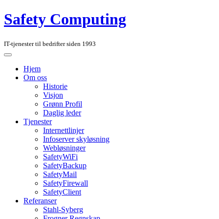
Safety Computing
IT-tjenester til bedrifter siden 1993
Hjem
Om oss
Historie
Visjon
Grønn Profil
Daglig leder
Tjenester
Internettlinjer
Infoserver skyløsning
Webløsninger
SafetyWiFi
SafetyBackup
SafetyMail
SafetyFirewall
SafetyClient
Referanser
Stahl-Syberg
Frogner Regnskap