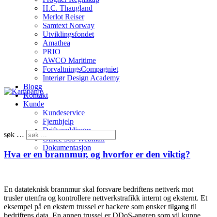
H.C. Thaugland
Merlot Reiser
Samtext Norway
Utviklingsfondet
Amathea
PRIO
AWCO Maritime
ForvaltningsCompagniet
Interiør Design Academy
Blogg
Kontakt
Kunde
Kundeservice
Fjernhjelp
Driftsmeldinger
søk …
Office 365 Webmail
Dokumentasjon
Hva er en brannmur, og hvorfor er den viktig?
En datateknisk brannmur skal forsvare bedriftens nettverk mot
trusler utenfra og kontrollere nettverkstrafikk internt og eksternt. Et
eksempel på en ekstern trussel er hackere som ønsker tilgang til
bedriftens data. En annen trussel er DDoS-angrep som vil kunne