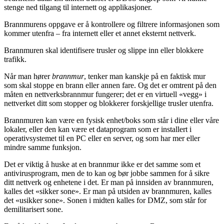
stenge ned tilgang til internett og applikasjoner.
Brannmurens oppgave er å kontrollere og filtrere informasjonen som
kommer utenfra – fra internett eller et annet eksternt nettverk.
Brannmuren skal identifisere trusler og slippe inn eller blokkere
trafikk.
Når man hører
brannmur
, tenker man kanskje på en faktisk mur
som skal stoppe en brann eller annen fare. Og det er omtrent på den
måten en nettverksbrannmur fungerer; det er en virtuell «vegg» i
nettverket ditt som stopper og blokkerer forskjellige trusler utenfra.
Brannmuren kan være en fysisk enhet/boks som står i dine eller våre
lokaler, eller den kan være et dataprogram som er installert i
operativsystemet til en PC eller en server, og som har mer eller
mindre samme funksjon.
Det er viktig å huske at en brannmur ikke er det samme som et
antivirusprogram, men de to kan og bør jobbe sammen for å sikre
ditt nettverk og enhetene i det. Er man på innsiden av brannmuren,
kalles det «sikker sone». Er man på utsiden av brannmuren, kalles
det «usikker sone». Sonen i midten kalles for DMZ, som står for
demilitarisert sone.