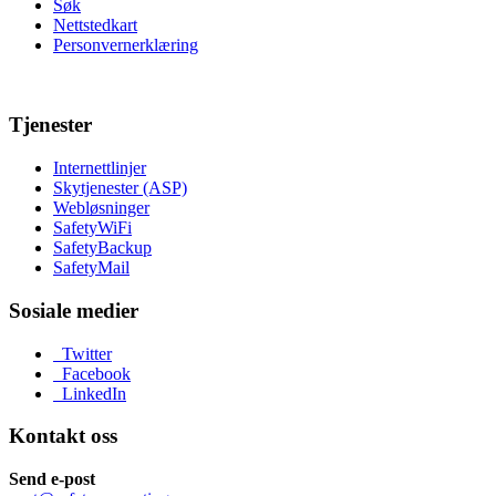
Søk
Nettstedkart
Personvernerklæring
Tjenester
Internettlinjer
Skytjenester (ASP)
Webløsninger
SafetyWiFi
SafetyBackup
SafetyMail
Sosiale medier
Twitter
Facebook
LinkedIn
Kontakt oss
Send e-post